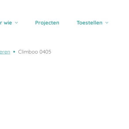
r wie
Projecten
Toestellen
eren
Climboo 0405