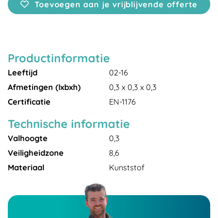
Toevoegen aan je vrijblijvende offerte
Productinformatie
Leeftijd
02-16
Afmetingen (lxbxh)
0,3 x 0,3 x 0,3
Certificatie
EN-1176
Technische informatie
Valhoogte
0,3
Veiligheidzone
8,6
Materiaal
Kunststof