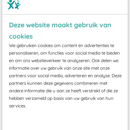
Deze website maakt gebruik van
Wist je dat:
cookies
Vanaf een valhoogte van 1,5 meter een speciale
We gebruiken cookies om content en advertenties te
valondergrond onder speeltoestellen verplicht is
personaliseren, om functies voor social media te bieden
zoals kunstgras, rubber tegels of boomschors?
en om ons websiteverkeer te analyseren. Ook delen we
informatie over uw gebruik van onze site met onze
Elk speeltoestel in de openbare ruimte voorzien
partners voor social media, adverteren en analyse. Deze
moet zijn van een typekeuring, -plaatje en
partners kunnen deze gegevens combineren met
certificering, uitgegeven door een Nederlands
andere informatie die u aan ze heeft verstrekt of die ze
aangewezen keuringsinstantie?
hebben verzameld op basis van uw gebruik van hun
Wij ook speeltoestellen kunnen laten keuren zodat
services.
ze toch binnen het Warenwetbesluit Attractie- en
Speeltoestellen vallen?