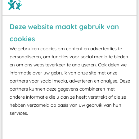
Deze website maakt gebruik van
Wist je dat:
cookies
Vanaf een valhoogte van 1,5 meter een speciale
We gebruiken cookies om content en advertenties te
valondergrond onder speeltoestellen verplicht is
personaliseren, om functies voor social media te bieden
zoals kunstgras, rubber tegels of boomschors?
en om ons websiteverkeer te analyseren. Ook delen we
informatie over uw gebruik van onze site met onze
Elk speeltoestel in de openbare ruimte voorzien
partners voor social media, adverteren en analyse. Deze
moet zijn van een typekeuring, -plaatje en
partners kunnen deze gegevens combineren met
certificering, uitgegeven door een Nederlands
andere informatie die u aan ze heeft verstrekt of die ze
aangewezen keuringsinstantie?
hebben verzameld op basis van uw gebruik van hun
Wij ook speeltoestellen kunnen laten keuren zodat
services.
ze toch binnen het Warenwetbesluit Attractie- en
Speeltoestellen vallen?