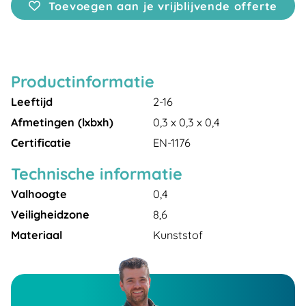
Toevoegen aan je vrijblijvende offerte
Productinformatie
Leeftijd
2-16
Afmetingen (lxbxh)
0,3 x 0,3 x 0,4
Certificatie
EN-1176
Technische informatie
Valhoogte
0,4
Veiligheidzone
8,6
Materiaal
Kunststof