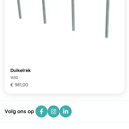
Duikelrek
1630
€ 981,00
Volg ons op