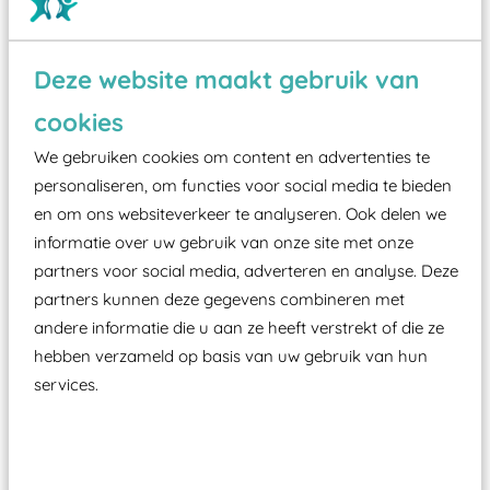
Deze website maakt gebruik van
Wist je dat:
cookies
Vanaf een valhoogte van 1,5 meter een speciale
We gebruiken cookies om content en advertenties te
valondergrond onder speeltoestellen verplicht is
personaliseren, om functies voor social media te bieden
zoals kunstgras, rubber tegels of boomschors?
en om ons websiteverkeer te analyseren. Ook delen we
Elk speeltoestel in de openbare ruimte voorzien
informatie over uw gebruik van onze site met onze
moet zijn van een typekeuring, -plaatje en
partners voor social media, adverteren en analyse. Deze
certificering, uitgegeven door een Nederlands
partners kunnen deze gegevens combineren met
aangewezen keuringsinstantie?
andere informatie die u aan ze heeft verstrekt of die ze
Wij ook speeltoestellen kunnen laten keuren zodat
hebben verzameld op basis van uw gebruik van hun
services.
ze toch binnen het Warenwetbesluit Attractie- en
Speeltoestellen vallen?