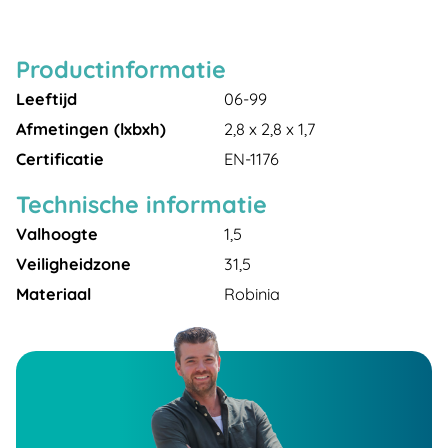
Productinformatie
Leeftijd
06-99
Afmetingen (lxbxh)
2,8 x 2,8 x 1,7
Certificatie
EN-1176
Technische informatie
Valhoogte
1,5
Veiligheidzone
31,5
Materiaal
Robinia