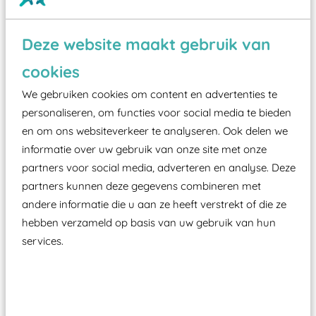
Wist je dat:
Deze website maakt gebruik van
cookies
Vanaf een valhoogte van 1,5 meter een speciale
valondergrond onder speeltoestellen verplicht is
We gebruiken cookies om content en advertenties te
zoals kunstgras, rubber tegels of boomschors?
personaliseren, om functies voor social media te bieden
en om ons websiteverkeer te analyseren. Ook delen we
Elk speeltoestel in de openbare ruimte voorzien
informatie over uw gebruik van onze site met onze
moet zijn van een typekeuring, -plaatje en
partners voor social media, adverteren en analyse. Deze
certificering, uitgegeven door een Nederlands
partners kunnen deze gegevens combineren met
aangewezen keuringsinstantie?
andere informatie die u aan ze heeft verstrekt of die ze
Wij ook speeltoestellen kunnen laten keuren zodat
hebben verzameld op basis van uw gebruik van hun
ze toch binnen het Warenwetbesluit Attractie- en
services.
Speeltoestellen vallen?
Past er goed bij