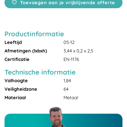
Toevoegen aan je vrijblijvende offerte
Productinformatie
Leeftijd
05-12
Afmetingen (lxbxh)
3,44 x 0,2 x 2,5
Certificatie
EN-1176
Technische informatie
Valhoogte
1,84
Veiligheidzone
64
Materiaal
Metaal