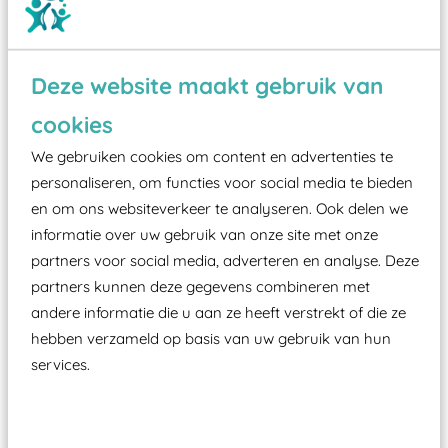
Deze website maakt gebruik van
Wist je dat:
cookies
Vanaf een valhoogte van 1,5 meter een speciale
We gebruiken cookies om content en advertenties te
valondergrond onder speeltoestellen verplicht is
personaliseren, om functies voor social media te bieden
zoals kunstgras, rubber tegels of boomschors?
en om ons websiteverkeer te analyseren. Ook delen we
informatie over uw gebruik van onze site met onze
Elk speeltoestel in de openbare ruimte voorzien
partners voor social media, adverteren en analyse. Deze
moet zijn van een typekeuring, -plaatje en
partners kunnen deze gegevens combineren met
certificering, uitgegeven door een Nederlands
andere informatie die u aan ze heeft verstrekt of die ze
aangewezen keuringsinstantie?
hebben verzameld op basis van uw gebruik van hun
Wij ook speeltoestellen kunnen laten keuren zodat
services.
ze toch binnen het Warenwetbesluit Attractie- en
Speeltoestellen vallen?