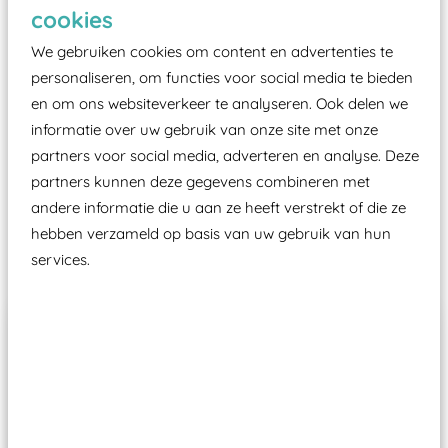
Elk speeltoestel in de openbare ruimte voorzien
cookies
moet zijn van een typekeuring, -plaatje en
We gebruiken cookies om content en advertenties te
certificering, uitgegeven door een Nederlands
personaliseren, om functies voor social media te bieden
aangewezen keuringsinstantie?
en om ons websiteverkeer te analyseren. Ook delen we
Wij ook speeltoestellen kunnen laten keuren zodat
informatie over uw gebruik van onze site met onze
ze toch binnen het Warenwetbesluit Attractie- en
partners voor social media, adverteren en analyse. Deze
Speeltoestellen vallen?
partners kunnen deze gegevens combineren met
andere informatie die u aan ze heeft verstrekt of die ze
hebben verzameld op basis van uw gebruik van hun
Past er goed bij
services.