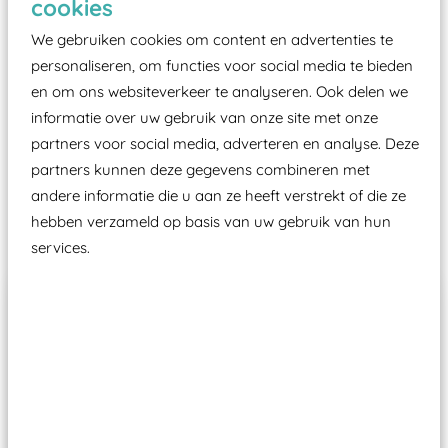
cookies
moet zijn van een typekeuring, -plaatje en
certificering, uitgegeven door een Nederlands
We gebruiken cookies om content en advertenties te
aangewezen keuringsinstantie?
personaliseren, om functies voor social media te bieden
en om ons websiteverkeer te analyseren. Ook delen we
Wij ook speeltoestellen kunnen laten keuren zodat
informatie over uw gebruik van onze site met onze
ze toch binnen het Warenwetbesluit Attractie- en
partners voor social media, adverteren en analyse. Deze
Speeltoestellen vallen?
partners kunnen deze gegevens combineren met
andere informatie die u aan ze heeft verstrekt of die ze
Past er goed bij
hebben verzameld op basis van uw gebruik van hun
services.