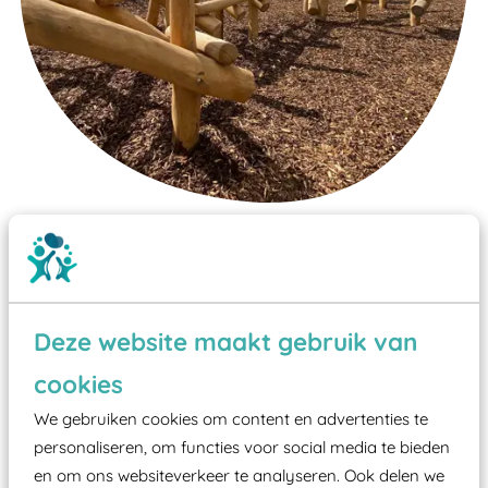
Wist je dat:
Vanaf een valhoogte van 1,5 meter een speciale
valondergrond onder speeltoestellen verplicht is
Deze website maakt gebruik van
zoals kunstgras, rubber tegels of boomschors?
Elk speeltoestel in de openbare ruimte voorzien
cookies
moet zijn van een typekeuring, -plaatje en
We gebruiken cookies om content en advertenties te
certificering, uitgegeven door een Nederlands
personaliseren, om functies voor social media te bieden
aangewezen keuringsinstantie?
en om ons websiteverkeer te analyseren. Ook delen we