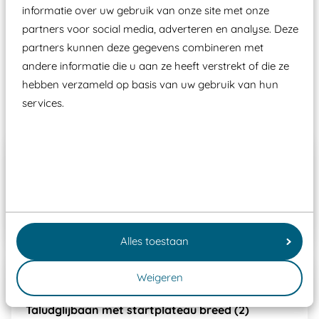
Wij ook speeltoestellen kunnen laten keuren zodat
informatie over uw gebruik van onze site met onze
partners voor social media, adverteren en analyse. Deze
ze toch binnen het Warenwetbesluit Attractie- en
partners kunnen deze gegevens combineren met
Speeltoestellen vallen?
andere informatie die u aan ze heeft verstrekt of die ze
hebben verzameld op basis van uw gebruik van hun
Past er goed bij
services.
Taludglijbaan met vlonder breed (2)
WP-D110B+GL-GLA200B
€ 7.890,00
Alles toestaan
Weigeren
Taludglijbaan met startplateau breed (2)