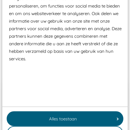
moet zijn van een typekeuring, -plaatje en
personaliseren, om functies voor social media te bieden
certificering, uitgegeven door een Nederlands
en om ons websiteverkeer te analyseren. Ook delen we
aangewezen keuringsinstantie?
informatie over uw gebruik van onze site met onze
Wij ook speeltoestellen kunnen laten keuren zodat
partners voor social media, adverteren en analyse. Deze
ze toch binnen het Warenwetbesluit Attractie- en
partners kunnen deze gegevens combineren met
andere informatie die u aan ze heeft verstrekt of die ze
Speeltoestellen vallen?
hebben verzameld op basis van uw gebruik van hun
services.
Past er goed bij
Taludglijbaan met startplateau breed
WP-D109B+GL-GLA100B
€ 6.290,00
Alles toestaan