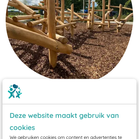
Wist je dat:
Vanaf een valhoogte van 1,5 meter een speciale
Deze website maakt gebruik van
valondergrond onder speeltoestellen verplicht is
zoals kunstgras, rubber tegels of boomschors?
cookies
Elk speeltoestel in de openbare ruimte voorzien
We gebruiken cookies om content en advertenties te