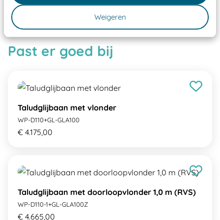
Speeltoestellen vallen?
Weigeren
Past er goed bij
Taludglijbaan met vlonder
WP-D110+GL-GLA100
€ 4.175,00
Taludglijbaan met doorloopvlonder 1,0 m (RVS)
WP-D110-1+GL-GLA100Z
€ 4.665,00