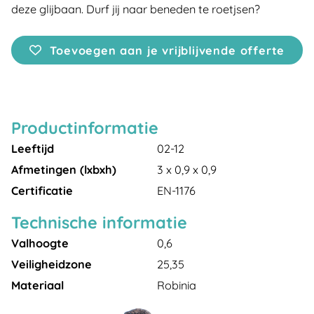
deze glijbaan. Durf jij naar beneden te roetjsen?
Toevoegen aan je vrijblijvende offerte
Productinformatie
Leeftijd
02-12
Afmetingen (lxbxh)
3 x 0,9 x 0,9
Certificatie
EN-1176
Technische informatie
Valhoogte
0,6
Veiligheidzone
25,35
Materiaal
Robinia