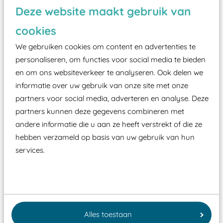
Deze website maakt gebruik van
cookies
We gebruiken cookies om content en advertenties te
personaliseren, om functies voor social media te bieden
en om ons websiteverkeer te analyseren. Ook delen we
Wist je dat:
informatie over uw gebruik van onze site met onze
partners voor social media, adverteren en analyse. Deze
Vanaf een valhoogte van 1,5 meter een speciale
partners kunnen deze gegevens combineren met
valondergrond onder speeltoestellen verplicht is
andere informatie die u aan ze heeft verstrekt of die ze
zoals kunstgras, rubber tegels of boomschors?
hebben verzameld op basis van uw gebruik van hun
Elk speeltoestel in de openbare ruimte voorzien
services.
moet zijn van een typekeuring, -plaatje en
certificering, uitgegeven door een Nederlands
aangewezen keuringsinstantie?
Wij ook speeltoestellen kunnen laten keuren zodat
Alles toestaan
ze toch binnen het Warenwetbesluit Attractie- en