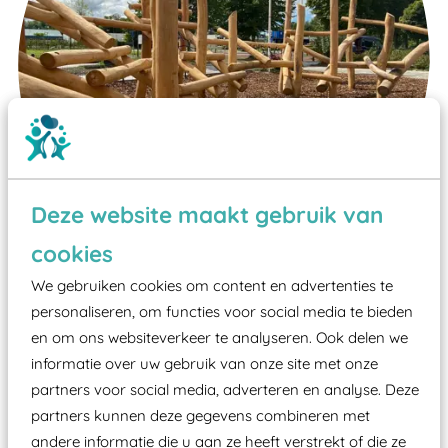
Deze website maakt gebruik van
cookies
We gebruiken cookies om content en advertenties te
Wist je dat:
personaliseren, om functies voor social media te bieden
en om ons websiteverkeer te analyseren. Ook delen we
Vanaf een valhoogte van 1,5 meter een speciale
informatie over uw gebruik van onze site met onze
valondergrond onder speeltoestellen verplicht is
partners voor social media, adverteren en analyse. Deze
zoals kunstgras, rubber tegels of boomschors?
partners kunnen deze gegevens combineren met
Elk speeltoestel in de openbare ruimte voorzien
andere informatie die u aan ze heeft verstrekt of die ze