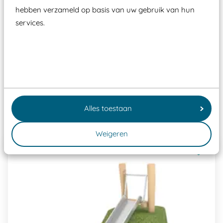
moet zijn van een typekeuring, -plaatje en
hebben verzameld op basis van uw gebruik van hun
certificering, uitgegeven door een Nederlands
services.
aangewezen keuringsinstantie?
Wij ook speeltoestellen kunnen laten keuren zodat
ze toch binnen het Warenwetbesluit Attractie- en
Speeltoestellen vallen?
Alles toestaan
Past er goed bij
Weigeren