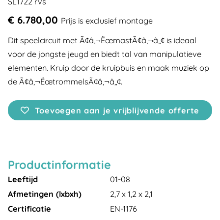
SL1722 rvs
€ 6.780,00
Prijs is exclusief montage
Dit speelcircuit met Ã¢â‚¬ËœmastÃ¢â‚¬â„¢ is ideaal
voor de jongste jeugd en biedt tal van manipulatieve
elementen. Kruip door de kruipbuis en maak muziek op
de Ã¢â‚¬ËœtrommelsÃ¢â‚¬â„¢.
Toevoegen aan je vrijblijvende offerte
Productinformatie
Leeftijd
01-08
Afmetingen (lxbxh)
2,7 x 1,2 x 2,1
Certificatie
EN-1176