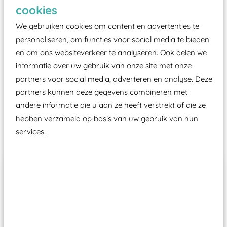
Elk speeltoestel in de openbare ruimte voorzien
cookies
moet zijn van een typekeuring, -plaatje en
We gebruiken cookies om content en advertenties te
certificering, uitgegeven door een Nederlands
personaliseren, om functies voor social media te bieden
aangewezen keuringsinstantie?
en om ons websiteverkeer te analyseren. Ook delen we
Wij ook speeltoestellen kunnen laten keuren zodat
informatie over uw gebruik van onze site met onze
ze toch binnen het Warenwetbesluit Attractie- en
partners voor social media, adverteren en analyse. Deze
Speeltoestellen vallen?
partners kunnen deze gegevens combineren met
andere informatie die u aan ze heeft verstrekt of die ze
hebben verzameld op basis van uw gebruik van hun
Past er goed bij
services.