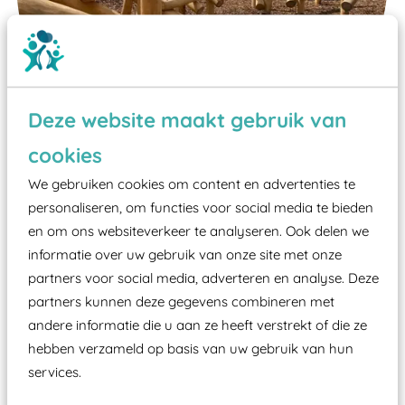
Deze website maakt gebruik van
cookies
We gebruiken cookies om content en advertenties te
Wist je dat:
personaliseren, om functies voor social media te bieden
Vanaf een valhoogte van 1,5 meter een speciale
en om ons websiteverkeer te analyseren. Ook delen we
informatie over uw gebruik van onze site met onze
valondergrond onder speeltoestellen verplicht is
partners voor social media, adverteren en analyse. Deze
zoals kunstgras, rubber tegels of boomschors?
partners kunnen deze gegevens combineren met
Elk speeltoestel in de openbare ruimte voorzien
andere informatie die u aan ze heeft verstrekt of die ze
moet zijn van een typekeuring, -plaatje en
hebben verzameld op basis van uw gebruik van hun
certificering, uitgegeven door een Nederlands
services.
aangewezen keuringsinstantie?