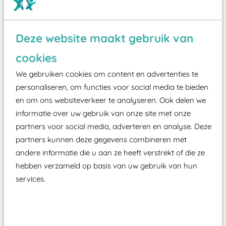
Deze website maakt gebruik van
Wist je dat:
cookies
Vanaf een valhoogte van 1,5 meter een speciale
We gebruiken cookies om content en advertenties te
valondergrond onder speeltoestellen verplicht is
personaliseren, om functies voor social media te bieden
zoals kunstgras, rubber tegels of boomschors?
en om ons websiteverkeer te analyseren. Ook delen we
Elk speeltoestel in de openbare ruimte voorzien
informatie over uw gebruik van onze site met onze
moet zijn van een typekeuring, -plaatje en
partners voor social media, adverteren en analyse. Deze
certificering, uitgegeven door een Nederlands
partners kunnen deze gegevens combineren met
aangewezen keuringsinstantie?
andere informatie die u aan ze heeft verstrekt of die ze
hebben verzameld op basis van uw gebruik van hun
Wij ook speeltoestellen kunnen laten keuren zodat
services.
ze toch binnen het Warenwetbesluit Attractie- en
Speeltoestellen vallen?