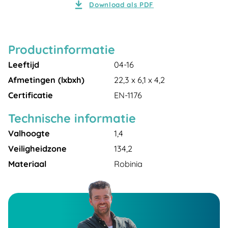
Download als PDF
Productinformatie
Leeftijd
04-16
Afmetingen (lxbxh)
22,3 x 6,1 x 4,2
Certificatie
EN-1176
Technische informatie
Valhoogte
1,4
Veiligheidzone
134,2
Materiaal
Robinia