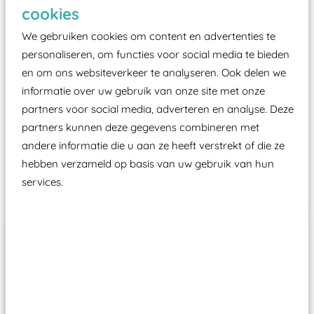
Elk speeltoestel in de openbare ruimte voorzien
cookies
moet zijn van een typekeuring, -plaatje en
We gebruiken cookies om content en advertenties te
certificering, uitgegeven door een Nederlands
personaliseren, om functies voor social media te bieden
aangewezen keuringsinstantie?
en om ons websiteverkeer te analyseren. Ook delen we
Wij ook speeltoestellen kunnen laten keuren zodat
informatie over uw gebruik van onze site met onze
ze toch binnen het Warenwetbesluit Attractie- en
partners voor social media, adverteren en analyse. Deze
Speeltoestellen vallen?
partners kunnen deze gegevens combineren met
andere informatie die u aan ze heeft verstrekt of die ze
hebben verzameld op basis van uw gebruik van hun
Past er goed bij
services.