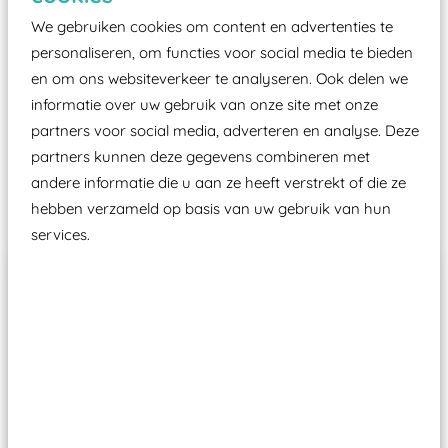
certificering, uitgegeven door een Nederlands
We gebruiken cookies om content en advertenties te
aangewezen keuringsinstantie?
personaliseren, om functies voor social media te bieden
Wij ook speeltoestellen kunnen laten keuren zodat
en om ons websiteverkeer te analyseren. Ook delen we
ze toch binnen het Warenwetbesluit Attractie- en
informatie over uw gebruik van onze site met onze
Speeltoestellen vallen?
partners voor social media, adverteren en analyse. Deze
partners kunnen deze gegevens combineren met
andere informatie die u aan ze heeft verstrekt of die ze
Past er goed bij
hebben verzameld op basis van uw gebruik van hun
services.