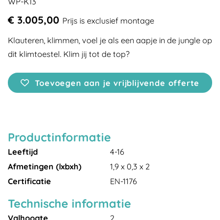
WP-K13
€ 3.005,00
Prijs is exclusief montage
Klauteren, klimmen, voel je als een aapje in de jungle op
dit klimtoestel. Klim jij tot de top?
Toevoegen aan je vrijblijvende offerte
Productinformatie
Leeftijd
4-16
Afmetingen (lxbxh)
1,9 x 0,3 x 2
Certificatie
EN-1176
Technische informatie
Valhoogte
2