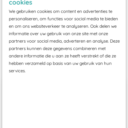
cookies
moet zijn van een typekeuring, -plaatje en
certificering, uitgegeven door een Nederlands
We gebruiken cookies om content en advertenties te
aangewezen keuringsinstantie?
personaliseren, om functies voor social media te bieden
en om ons websiteverkeer te analyseren. Ook delen we
Wij ook speeltoestellen kunnen laten keuren zodat
informatie over uw gebruik van onze site met onze
ze toch binnen het Warenwetbesluit Attractie- en
partners voor social media, adverteren en analyse. Deze
Speeltoestellen vallen?
partners kunnen deze gegevens combineren met
andere informatie die u aan ze heeft verstrekt of die ze
Past er goed bij
hebben verzameld op basis van uw gebruik van hun
services.