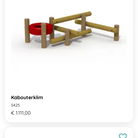
Kabouterklim
S425
€ 1.111,00