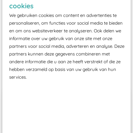
Elk speeltoestel in de openbare ruimte voorzien
cookies
moet zijn van een typekeuring, -plaatje en
We gebruiken cookies om content en advertenties te
certificering, uitgegeven door een Nederlands
personaliseren, om functies voor social media te bieden
aangewezen keuringsinstantie?
en om ons websiteverkeer te analyseren. Ook delen we
Wij ook speeltoestellen kunnen laten keuren zodat
informatie over uw gebruik van onze site met onze
ze toch binnen het Warenwetbesluit Attractie- en
partners voor social media, adverteren en analyse. Deze
Speeltoestellen vallen?
partners kunnen deze gegevens combineren met
andere informatie die u aan ze heeft verstrekt of die ze
hebben verzameld op basis van uw gebruik van hun
Past er goed bij
services.