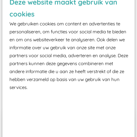
Deze website maakt gebruik van
valondergrond onder speeltoestellen verplicht is
zoals kunstgras, rubber tegels of boomschors?
cookies
Elk speeltoestel in de openbare ruimte voorzien
We gebruiken cookies om content en advertenties te
moet zijn van een typekeuring, -plaatje en
personaliseren, om functies voor social media te bieden
certificering, uitgegeven door een Nederlands
en om ons websiteverkeer te analyseren. Ook delen we
aangewezen keuringsinstantie?
informatie over uw gebruik van onze site met onze
Wij ook speeltoestellen kunnen laten keuren zodat
partners voor social media, adverteren en analyse. Deze
ze toch binnen het Warenwetbesluit Attractie- en
partners kunnen deze gegevens combineren met
andere informatie die u aan ze heeft verstrekt of die ze
Speeltoestellen vallen?
hebben verzameld op basis van uw gebruik van hun
services.
Past er goed bij