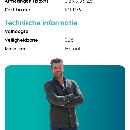
Afmetingen (lxbxh)
3,8 x 3,8 x 2,5
Certificatie
EN-1176
Technische informatie
Valhoogte
1
Veiligheidzone
36,5
Materiaal
Metaal