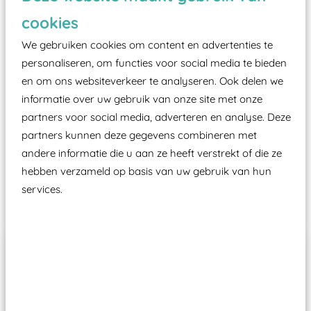
zoals kunstgras, rubber tegels of boomschors?
cookies
Elk speeltoestel in de openbare ruimte voorzien
moet zijn van een typekeuring, -plaatje en
We gebruiken cookies om content en advertenties te
certificering, uitgegeven door een Nederlands
personaliseren, om functies voor social media te bieden
en om ons websiteverkeer te analyseren. Ook delen we
aangewezen keuringsinstantie?
informatie over uw gebruik van onze site met onze
Wij ook speeltoestellen kunnen laten keuren zodat
partners voor social media, adverteren en analyse. Deze
ze toch binnen het Warenwetbesluit Attractie- en
partners kunnen deze gegevens combineren met
Speeltoestellen vallen?
andere informatie die u aan ze heeft verstrekt of die ze
hebben verzameld op basis van uw gebruik van hun
services.
Past er goed bij