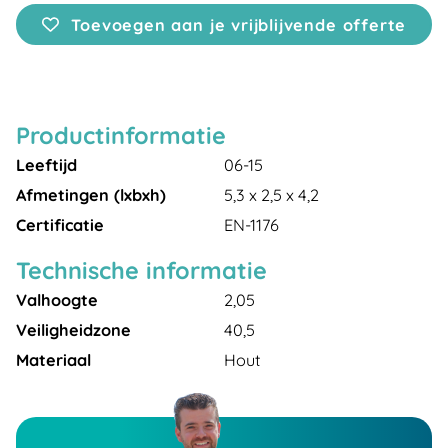
Toevoegen aan je vrijblijvende offerte
Productinformatie
Leeftijd
06-15
Afmetingen (lxbxh)
5,3 x 2,5 x 4,2
Certificatie
EN-1176
Technische informatie
Valhoogte
2,05
Veiligheidzone
40,5
Materiaal
Hout