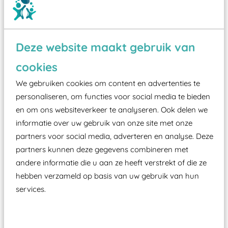
Deze website maakt gebruik van
Wist je dat:
cookies
We gebruiken cookies om content en advertenties te
Vanaf een valhoogte van 1,5 meter een speciale
personaliseren, om functies voor social media te bieden
valondergrond onder speeltoestellen verplicht is
en om ons websiteverkeer te analyseren. Ook delen we
zoals kunstgras, rubber tegels of boomschors?
informatie over uw gebruik van onze site met onze
Elk speeltoestel in de openbare ruimte voorzien
partners voor social media, adverteren en analyse. Deze
moet zijn van een typekeuring, -plaatje en
partners kunnen deze gegevens combineren met
certificering, uitgegeven door een Nederlands
andere informatie die u aan ze heeft verstrekt of die ze
aangewezen keuringsinstantie?
hebben verzameld op basis van uw gebruik van hun
Wij ook speeltoestellen kunnen laten keuren zodat
services.
ze toch binnen het Warenwetbesluit Attractie- en
Speeltoestellen vallen?