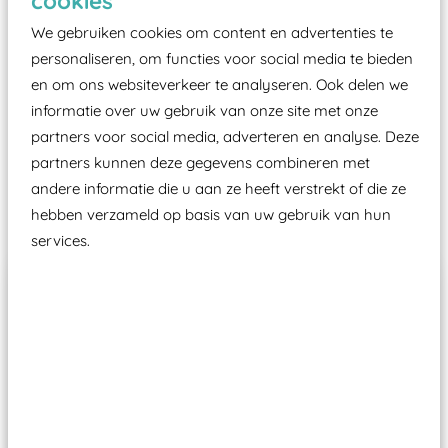
cookies
certificering, uitgegeven door een Nederlands
We gebruiken cookies om content en advertenties te
aangewezen keuringsinstantie?
personaliseren, om functies voor social media te bieden
Wij ook speeltoestellen kunnen laten keuren zodat
en om ons websiteverkeer te analyseren. Ook delen we
ze toch binnen het Warenwetbesluit Attractie- en
informatie over uw gebruik van onze site met onze
Speeltoestellen vallen?
partners voor social media, adverteren en analyse. Deze
partners kunnen deze gegevens combineren met
andere informatie die u aan ze heeft verstrekt of die ze
Past er goed bij
hebben verzameld op basis van uw gebruik van hun
services.