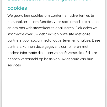
zoals kunstgras, rubber tegels of boomschors?
cookies
Elk speeltoestel in de openbare ruimte voorzien
moet zijn van een typekeuring, -plaatje en
We gebruiken cookies om content en advertenties te
certificering, uitgegeven door een Nederlands
personaliseren, om functies voor social media te bieden
en om ons websiteverkeer te analyseren. Ook delen we
aangewezen keuringsinstantie?
informatie over uw gebruik van onze site met onze
Wij ook speeltoestellen kunnen laten keuren zodat
partners voor social media, adverteren en analyse. Deze
ze toch binnen het Warenwetbesluit Attractie- en
partners kunnen deze gegevens combineren met
Speeltoestellen vallen?
andere informatie die u aan ze heeft verstrekt of die ze
hebben verzameld op basis van uw gebruik van hun
services.
Past er goed bij