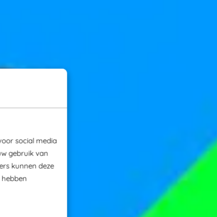
voor social media
uw gebruik van
ners kunnen deze
e hebben