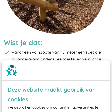
Wist je dat:
Vanaf een valhoogte van 1,5 meter een speciale
valondergrond onder speeltoestellen verplicht is
zoals kunstgras, rubber tegels of boomschors?
Elk speeltoestel in de openbare ruimte voorzien
moet zijn van een typekeuring, -plaatje en
certificering, uitgegeven door een Nederlands
Deze website maakt gebruik van
aangewezen keuringsinstantie?
cookies
Wij ook speeltoestellen kunnen laten keuren zodat
We gebruiken cookies om content en advertenties te
ze toch binnen het Warenwetbesluit Attractie- en