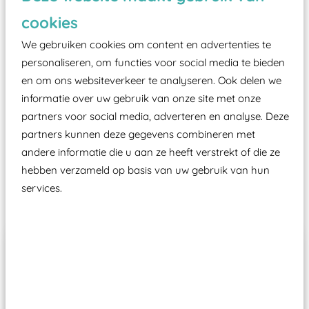
zoals kunstgras, rubber tegels of boomschors?
cookies
Elk speeltoestel in de openbare ruimte voorzien
moet zijn van een typekeuring, -plaatje en
We gebruiken cookies om content en advertenties te
certificering, uitgegeven door een Nederlands
personaliseren, om functies voor social media te bieden
en om ons websiteverkeer te analyseren. Ook delen we
aangewezen keuringsinstantie?
informatie over uw gebruik van onze site met onze
Wij ook speeltoestellen kunnen laten keuren zodat
partners voor social media, adverteren en analyse. Deze
ze toch binnen het Warenwetbesluit Attractie- en
partners kunnen deze gegevens combineren met
Speeltoestellen vallen?
andere informatie die u aan ze heeft verstrekt of die ze
hebben verzameld op basis van uw gebruik van hun
services.
Past er goed bij