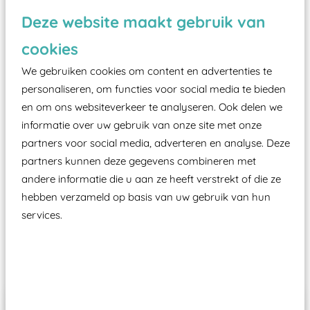
Deze website maakt gebruik van
Vanaf een valhoogte van 1,5 meter een speciale
valondergrond onder speeltoestellen verplicht is
cookies
zoals kunstgras, rubber tegels of boomschors?
We gebruiken cookies om content en advertenties te
Elk speeltoestel in de openbare ruimte voorzien
personaliseren, om functies voor social media te bieden
moet zijn van een typekeuring, -plaatje en
en om ons websiteverkeer te analyseren. Ook delen we
certificering, uitgegeven door een Nederlands
informatie over uw gebruik van onze site met onze
aangewezen keuringsinstantie?
partners voor social media, adverteren en analyse. Deze
partners kunnen deze gegevens combineren met
Wij ook speeltoestellen kunnen laten keuren zodat
andere informatie die u aan ze heeft verstrekt of die ze
ze toch binnen het Warenwetbesluit Attractie- en
hebben verzameld op basis van uw gebruik van hun
Speeltoestellen vallen?
services.
Past er goed bij