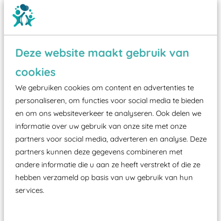
Deze website maakt gebruik van
cookies
Wist je dat:
We gebruiken cookies om content en advertenties te
Vanaf een valhoogte van 1,5 meter een speciale
personaliseren, om functies voor social media te bieden
valondergrond onder speeltoestellen verplicht is
en om ons websiteverkeer te analyseren. Ook delen we
zoals kunstgras, rubber tegels of boomschors?
informatie over uw gebruik van onze site met onze
partners voor social media, adverteren en analyse. Deze
Elk speeltoestel in de openbare ruimte voorzien
partners kunnen deze gegevens combineren met
moet zijn van een typekeuring, -plaatje en
andere informatie die u aan ze heeft verstrekt of die ze
certificering, uitgegeven door een Nederlands
hebben verzameld op basis van uw gebruik van hun
aangewezen keuringsinstantie?
services.
Wij ook speeltoestellen kunnen laten keuren zodat
ze toch binnen het Warenwetbesluit Attractie- en