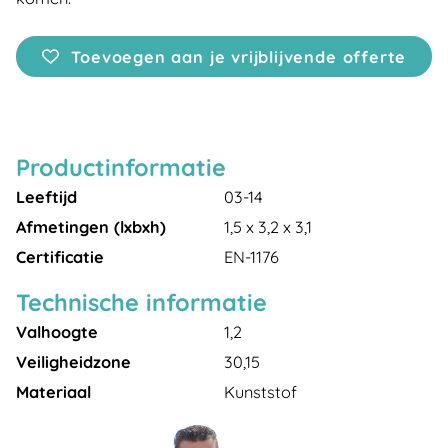
Toevoegen aan je vrijblijvende offerte
Productinformatie
Leeftijd
03-14
Afmetingen (lxbxh)
1,5 x 3,2 x 3,1
Certificatie
EN-1176
Technische informatie
Valhoogte
1,2
Veiligheidzone
30,15
Materiaal
Kunststof