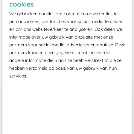
cookies
moet zijn van een typekeuring, -plaatje en
We gebruiken cookies om content en advertenties te
certificering, uitgegeven door een Nederlands
personaliseren, om functies voor social media te bieden
aangewezen keuringsinstantie?
en om ons websiteverkeer te analyseren. Ook delen we
Wij ook speeltoestellen kunnen laten keuren zodat
informatie over uw gebruik van onze site met onze
ze toch binnen het Warenwetbesluit Attractie- en
partners voor social media, adverteren en analyse. Deze
Speeltoestellen vallen?
partners kunnen deze gegevens combineren met
andere informatie die u aan ze heeft verstrekt of die ze
hebben verzameld op basis van uw gebruik van hun
Past er goed bij
services.