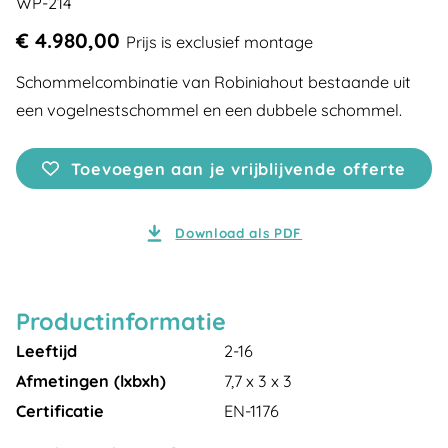
WP-214
€ 4.980,00
Prijs is exclusief montage
Schommelcombinatie van Robiniahout bestaande uit
een vogelnestschommel en een dubbele schommel.
Toevoegen aan je vrijblijvende offerte
Download als PDF
Productinformatie
Leeftijd
2-16
Afmetingen (lxbxh)
7,7 x 3 x 3
Certificatie
EN-1176