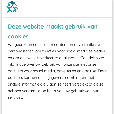
Deze website maakt gebruik van
Wist je dat:
cookies
Vanaf een valhoogte van 1,5 meter een speciale
We gebruiken cookies om content en advertenties te
valondergrond onder speeltoestellen verplicht is
personaliseren, om functies voor social media te bieden
zoals kunstgras, rubber tegels of boomschors?
en om ons websiteverkeer te analyseren. Ook delen we
informatie over uw gebruik van onze site met onze
Elk speeltoestel in de openbare ruimte voorzien
partners voor social media, adverteren en analyse. Deze
moet zijn van een typekeuring, -plaatje en
partners kunnen deze gegevens combineren met
certificering, uitgegeven door een Nederlands
andere informatie die u aan ze heeft verstrekt of die ze
aangewezen keuringsinstantie?
hebben verzameld op basis van uw gebruik van hun
Wij ook speeltoestellen kunnen laten keuren zodat
services.
ze toch binnen het Warenwetbesluit Attractie- en
Speeltoestellen vallen?