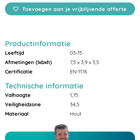
Toevoegen aan je vrijblijvende offerte
Productinformatie
Leeftijd
03-15
Afmetingen (lxbxh)
7,5 x 3,9 x 3,5
Certificatie
EN-1176
Technische informatie
Valhoogte
1,75
Veiligheidzone
34,5
Materiaal
Hout