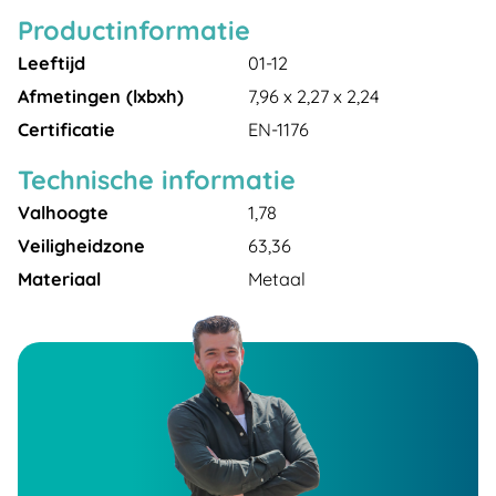
Productinformatie
Leeftijd
01-12
Afmetingen (lxbxh)
7,96 x 2,27 x 2,24
Certificatie
EN-1176
Technische informatie
Valhoogte
1,78
Veiligheidzone
63,36
Materiaal
Metaal