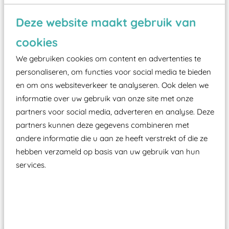
Wist je dat:
Deze website maakt gebruik van
Vanaf een valhoogte van 1,5 meter een speciale
cookies
valondergrond onder speeltoestellen verplicht is
zoals kunstgras, rubber tegels of boomschors?
We gebruiken cookies om content en advertenties te
personaliseren, om functies voor social media te bieden
Elk speeltoestel in de openbare ruimte voorzien
en om ons websiteverkeer te analyseren. Ook delen we
moet zijn van een typekeuring, -plaatje en
informatie over uw gebruik van onze site met onze
certificering, uitgegeven door een Nederlands
partners voor social media, adverteren en analyse. Deze
aangewezen keuringsinstantie?
partners kunnen deze gegevens combineren met
Wij ook speeltoestellen kunnen laten keuren zodat
andere informatie die u aan ze heeft verstrekt of die ze
ze toch binnen het Warenwetbesluit Attractie- en
hebben verzameld op basis van uw gebruik van hun
Speeltoestellen vallen?
services.
Past er goed bij