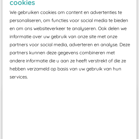
cookies
moet zijn van een typekeuring, -plaatje en
certificering, uitgegeven door een Nederlands
We gebruiken cookies om content en advertenties te
aangewezen keuringsinstantie?
personaliseren, om functies voor social media te bieden
en om ons websiteverkeer te analyseren. Ook delen we
Wij ook speeltoestellen kunnen laten keuren zodat
informatie over uw gebruik van onze site met onze
ze toch binnen het Warenwetbesluit Attractie- en
partners voor social media, adverteren en analyse. Deze
Speeltoestellen vallen?
partners kunnen deze gegevens combineren met
andere informatie die u aan ze heeft verstrekt of die ze
Past er goed bij
hebben verzameld op basis van uw gebruik van hun
services.