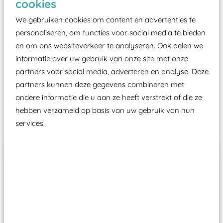
cookies
moet zijn van een typekeuring, -plaatje en
certificering, uitgegeven door een Nederlands
We gebruiken cookies om content en advertenties te
aangewezen keuringsinstantie?
personaliseren, om functies voor social media te bieden
en om ons websiteverkeer te analyseren. Ook delen we
Wij ook speeltoestellen kunnen laten keuren zodat
informatie over uw gebruik van onze site met onze
ze toch binnen het Warenwetbesluit Attractie- en
partners voor social media, adverteren en analyse. Deze
Speeltoestellen vallen?
partners kunnen deze gegevens combineren met
andere informatie die u aan ze heeft verstrekt of die ze
Past er goed bij
hebben verzameld op basis van uw gebruik van hun
services.