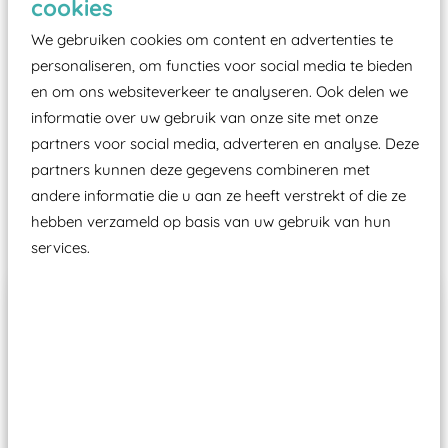
cookies
moet zijn van een typekeuring, -plaatje en
certificering, uitgegeven door een Nederlands
We gebruiken cookies om content en advertenties te
aangewezen keuringsinstantie?
personaliseren, om functies voor social media te bieden
en om ons websiteverkeer te analyseren. Ook delen we
Wij ook speeltoestellen kunnen laten keuren zodat
informatie over uw gebruik van onze site met onze
ze toch binnen het Warenwetbesluit Attractie- en
partners voor social media, adverteren en analyse. Deze
Speeltoestellen vallen?
partners kunnen deze gegevens combineren met
andere informatie die u aan ze heeft verstrekt of die ze
Past er goed bij
hebben verzameld op basis van uw gebruik van hun
services.