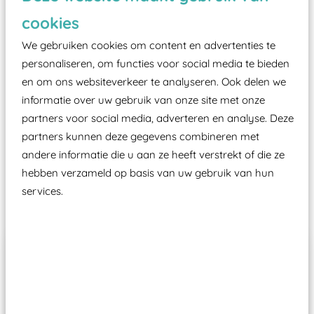
zoals kunstgras, rubber tegels of boomschors?
cookies
Elk speeltoestel in de openbare ruimte voorzien
moet zijn van een typekeuring, -plaatje en
We gebruiken cookies om content en advertenties te
certificering, uitgegeven door een Nederlands
personaliseren, om functies voor social media te bieden
en om ons websiteverkeer te analyseren. Ook delen we
aangewezen keuringsinstantie?
informatie over uw gebruik van onze site met onze
Wij ook speeltoestellen kunnen laten keuren zodat
partners voor social media, adverteren en analyse. Deze
ze toch binnen het Warenwetbesluit Attractie- en
partners kunnen deze gegevens combineren met
Speeltoestellen vallen?
andere informatie die u aan ze heeft verstrekt of die ze
hebben verzameld op basis van uw gebruik van hun
services.
Past er goed bij