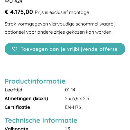
WD1424
€ 4.175,00
Prijs is exclusief montage
Strak vormgegeven viervoudige schommel waarbij
optioneel voor andere zitjes gekozen kan worden.
Toevoegen aan je vrijblijvende offerte
Productinformatie
Leeftijd
01-14
Afmetingen (lxbxh)
2 x 6,6 x 2,3
Certificatie
EN-1176
Technische informatie
Valhoogte
1,3