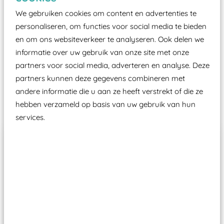
certificering, uitgegeven door een Nederlands
We gebruiken cookies om content en advertenties te
aangewezen keuringsinstantie?
personaliseren, om functies voor social media te bieden
Wij ook speeltoestellen kunnen laten keuren zodat
en om ons websiteverkeer te analyseren. Ook delen we
ze toch binnen het Warenwetbesluit Attractie- en
informatie over uw gebruik van onze site met onze
Speeltoestellen vallen?
partners voor social media, adverteren en analyse. Deze
partners kunnen deze gegevens combineren met
andere informatie die u aan ze heeft verstrekt of die ze
Past er goed bij
hebben verzameld op basis van uw gebruik van hun
services.