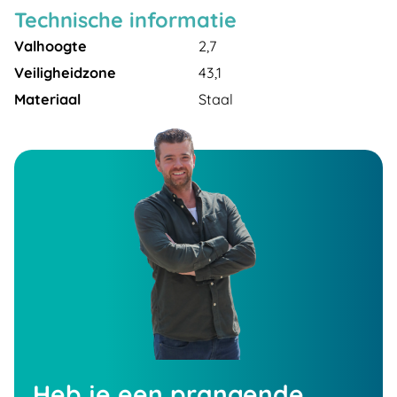
Technische informatie
Valhoogte
2,7
Veiligheidzone
43,1
Materiaal
Staal
Heb je een prangende