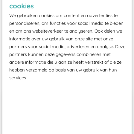
Elk speeltoestel in de openbare ruimte voorzien
cookies
moet zijn van een typekeuring, -plaatje en
We gebruiken cookies om content en advertenties te
certificering, uitgegeven door een Nederlands
personaliseren, om functies voor social media te bieden
aangewezen keuringsinstantie?
en om ons websiteverkeer te analyseren. Ook delen we
Wij ook speeltoestellen kunnen laten keuren zodat
informatie over uw gebruik van onze site met onze
ze toch binnen het Warenwetbesluit Attractie- en
partners voor social media, adverteren en analyse. Deze
Speeltoestellen vallen?
partners kunnen deze gegevens combineren met
andere informatie die u aan ze heeft verstrekt of die ze
hebben verzameld op basis van uw gebruik van hun
Past er goed bij
services.