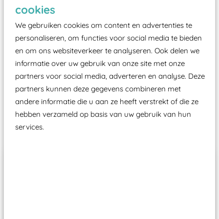
Elk speeltoestel in de openbare ruimte voorzien
cookies
moet zijn van een typekeuring, -plaatje en
We gebruiken cookies om content en advertenties te
certificering, uitgegeven door een Nederlands
personaliseren, om functies voor social media te bieden
aangewezen keuringsinstantie?
en om ons websiteverkeer te analyseren. Ook delen we
Wij ook speeltoestellen kunnen laten keuren zodat
informatie over uw gebruik van onze site met onze
ze toch binnen het Warenwetbesluit Attractie- en
partners voor social media, adverteren en analyse. Deze
Speeltoestellen vallen?
partners kunnen deze gegevens combineren met
andere informatie die u aan ze heeft verstrekt of die ze
hebben verzameld op basis van uw gebruik van hun
Past er goed bij
services.