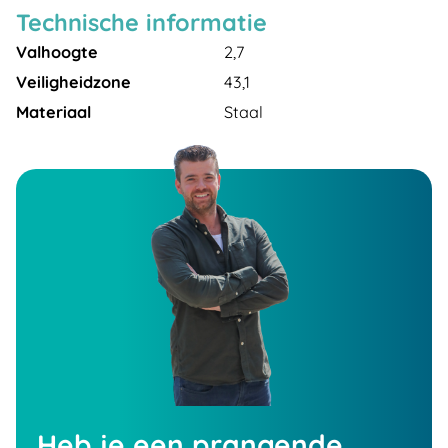
Technische informatie
Valhoogte
2,7
Veiligheidzone
43,1
Materiaal
Staal
Heb je een prangende