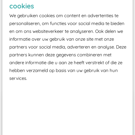
Elk speeltoestel in de openbare ruimte voorzien
cookies
moet zijn van een typekeuring, -plaatje en
We gebruiken cookies om content en advertenties te
certificering, uitgegeven door een Nederlands
personaliseren, om functies voor social media te bieden
aangewezen keuringsinstantie?
en om ons websiteverkeer te analyseren. Ook delen we
Wij ook speeltoestellen kunnen laten keuren zodat
informatie over uw gebruik van onze site met onze
ze toch binnen het Warenwetbesluit Attractie- en
partners voor social media, adverteren en analyse. Deze
Speeltoestellen vallen?
partners kunnen deze gegevens combineren met
andere informatie die u aan ze heeft verstrekt of die ze
hebben verzameld op basis van uw gebruik van hun
Past er goed bij
services.