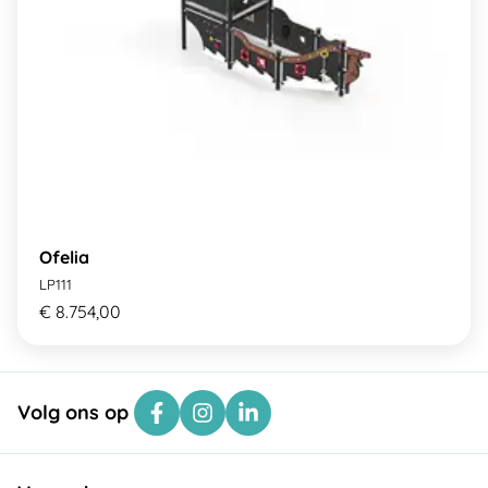
Ofelia
LP111
€ 8.754,00
Volg ons op