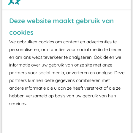
Deze website maakt gebruik van
Wist je dat:
cookies
Vanaf een valhoogte van 1,5 meter een speciale
We gebruiken cookies om content en advertenties te
valondergrond onder speeltoestellen verplicht is
personaliseren, om functies voor social media te bieden
zoals kunstgras, rubber tegels of boomschors?
en om ons websiteverkeer te analyseren. Ook delen we
Elk speeltoestel in de openbare ruimte voorzien
informatie over uw gebruik van onze site met onze
moet zijn van een typekeuring, -plaatje en
partners voor social media, adverteren en analyse. Deze
certificering, uitgegeven door een Nederlands
partners kunnen deze gegevens combineren met
aangewezen keuringsinstantie?
andere informatie die u aan ze heeft verstrekt of die ze
Wij ook speeltoestellen kunnen laten keuren zodat
hebben verzameld op basis van uw gebruik van hun
ze toch binnen het Warenwetbesluit Attractie- en
services.
Speeltoestellen vallen?