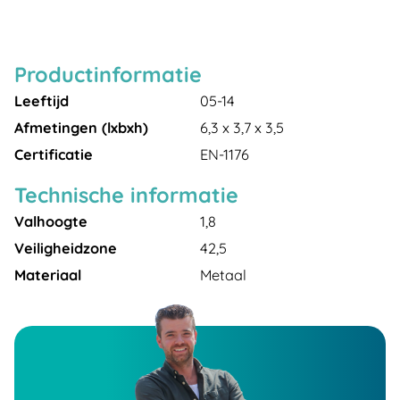
Productinformatie
Leeftijd
05-14
Afmetingen (lxbxh)
6,3 x 3,7 x 3,5
Certificatie
EN-1176
Technische informatie
Valhoogte
1,8
Veiligheidzone
42,5
Materiaal
Metaal