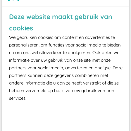
Wist je dat:
Deze website maakt gebruik van
Vanaf een valhoogte van 1,5 meter een speciale
cookies
valondergrond onder speeltoestellen verplicht is
We gebruiken cookies om content en advertenties te
zoals kunstgras, rubber tegels of boomschors?
personaliseren, om functies voor social media te bieden
Elk speeltoestel in de openbare ruimte voorzien
en om ons websiteverkeer te analyseren. Ook delen we
moet zijn van een typekeuring, -plaatje en
informatie over uw gebruik van onze site met onze
certificering, uitgegeven door een Nederlands
partners voor social media, adverteren en analyse. Deze
aangewezen keuringsinstantie?
partners kunnen deze gegevens combineren met
andere informatie die u aan ze heeft verstrekt of die ze
Wij ook speeltoestellen kunnen laten keuren zodat
hebben verzameld op basis van uw gebruik van hun
ze toch binnen het Warenwetbesluit Attractie- en
services.
Speeltoestellen vallen?
Past er goed bij