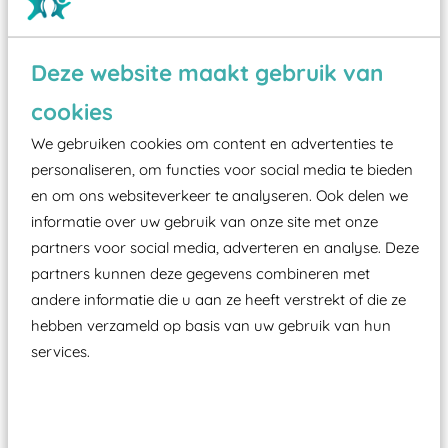
Deze website maakt gebruik van
Wist je dat:
cookies
Vanaf een valhoogte van 1,5 meter een speciale
We gebruiken cookies om content en advertenties te
valondergrond onder speeltoestellen verplicht is
personaliseren, om functies voor social media te bieden
zoals kunstgras, rubber tegels of boomschors?
en om ons websiteverkeer te analyseren. Ook delen we
Elk speeltoestel in de openbare ruimte voorzien
informatie over uw gebruik van onze site met onze
moet zijn van een typekeuring, -plaatje en
partners voor social media, adverteren en analyse. Deze
certificering, uitgegeven door een Nederlands
partners kunnen deze gegevens combineren met
aangewezen keuringsinstantie?
andere informatie die u aan ze heeft verstrekt of die ze
Wij ook speeltoestellen kunnen laten keuren zodat
hebben verzameld op basis van uw gebruik van hun
services.
ze toch binnen het Warenwetbesluit Attractie- en
Speeltoestellen vallen?