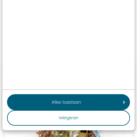
Wij ook speeltoestellen kunnen laten keuren zodat
ze toch binnen het Warenwetbesluit Attractie- en
Speeltoestellen vallen?
Past er goed bij
Alles toestaan
Weigeren