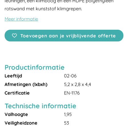
leuningen, een klimboog en een HDPE polyethyleen
rotswand met kunststof klimgrepen.
Meer informatie
Toevoegen aan je vrijblijvende offerte
Productinformatie
Leeftijd
02-06
Afmetingen (lxbxh)
5,2 x 2,8 x 4,4
Certificatie
EN-1176
Technische informatie
Valhoogte
1,95
Veiligheidzone
53