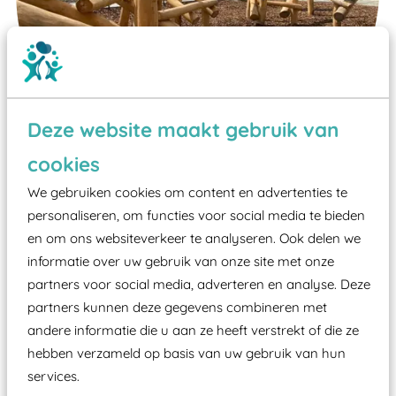
Deze website maakt gebruik van
cookies
We gebruiken cookies om content en advertenties te
Wist je dat:
personaliseren, om functies voor social media te bieden
Vanaf een valhoogte van 1,5 meter een speciale
en om ons websiteverkeer te analyseren. Ook delen we
valondergrond onder speeltoestellen verplicht is
informatie over uw gebruik van onze site met onze
partners voor social media, adverteren en analyse. Deze
zoals kunstgras, rubber tegels of boomschors?
partners kunnen deze gegevens combineren met
Elk speeltoestel in de openbare ruimte voorzien
andere informatie die u aan ze heeft verstrekt of die ze
moet zijn van een typekeuring, -plaatje en
hebben verzameld op basis van uw gebruik van hun
certificering, uitgegeven door een Nederlands
services.
aangewezen keuringsinstantie?