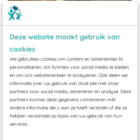
Deze website maakt gebruik van
cookies
Wist je dat:
We gebruiken cookies om content en advertenties te
personaliseren, om functies voor social media te bieden
Vanaf een valhoogte van 1,5 meter een speciale
en om ons websiteverkeer te analyseren. Ook delen we
valondergrond onder speeltoestellen verplicht is
informatie over uw gebruik van onze site met onze
zoals kunstgras, rubber tegels of boomschors?
partners voor social media, adverteren en analyse. Deze
Elk speeltoestel in de openbare ruimte voorzien
partners kunnen deze gegevens combineren met
moet zijn van een typekeuring, -plaatje en
andere informatie die u aan ze heeft verstrekt of die ze
certificering, uitgegeven door een Nederlands
hebben verzameld op basis van uw gebruik van hun
aangewezen keuringsinstantie?
services.
Wij ook speeltoestellen kunnen laten keuren zodat