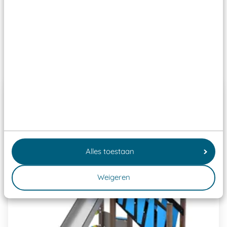
ze toch binnen het Warenwetbesluit Attractie- en
Speeltoestellen vallen?
Past er goed bij
Alles toestaan
Weigeren