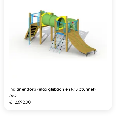
Indianendorp (inox glijbaan en kruiptunnel)
S582
€ 12.692,00