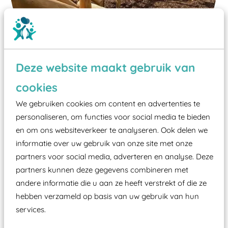
Deze website maakt gebruik van
cookies
Wist je dat:
We gebruiken cookies om content en advertenties te
personaliseren, om functies voor social media te bieden
Vanaf een valhoogte van 1,5 meter een speciale
en om ons websiteverkeer te analyseren. Ook delen we
valondergrond onder speeltoestellen verplicht is
informatie over uw gebruik van onze site met onze
zoals kunstgras, rubber tegels of boomschors?
partners voor social media, adverteren en analyse. Deze
Elk speeltoestel in de openbare ruimte voorzien
partners kunnen deze gegevens combineren met
moet zijn van een typekeuring, -plaatje en
andere informatie die u aan ze heeft verstrekt of die ze
certificering, uitgegeven door een Nederlands
hebben verzameld op basis van uw gebruik van hun
aangewezen keuringsinstantie?
services.
Wij ook speeltoestellen kunnen laten keuren zodat