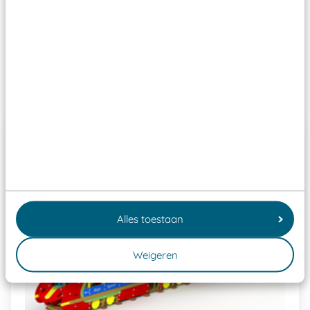
ze toch binnen het Warenwetbesluit Attractie- en
Speeltoestellen vallen?
Past er goed bij
Alles toestaan
Weigeren