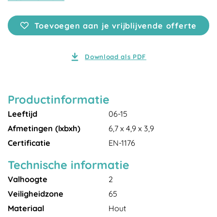
Toevoegen aan je vrijblijvende offerte
Download als PDF
Productinformatie
Leeftijd
06-15
Afmetingen (lxbxh)
6,7 x 4,9 x 3,9
Certificatie
EN-1176
Technische informatie
Valhoogte
2
Veiligheidzone
65
Materiaal
Hout