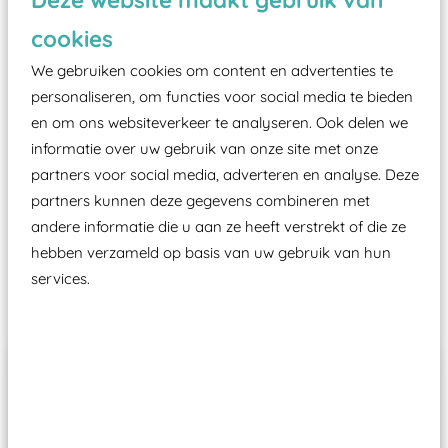
zoals kunstgras, rubber tegels of boomschors?
cookies
Elk speeltoestel in de openbare ruimte voorzien
We gebruiken cookies om content en advertenties te
moet zijn van een typekeuring, -plaatje en
personaliseren, om functies voor social media te bieden
certificering, uitgegeven door een Nederlands
en om ons websiteverkeer te analyseren. Ook delen we
aangewezen keuringsinstantie?
informatie over uw gebruik van onze site met onze
Wij ook speeltoestellen kunnen laten keuren zodat
partners voor social media, adverteren en analyse. Deze
ze toch binnen het Warenwetbesluit Attractie- en
partners kunnen deze gegevens combineren met
Speeltoestellen vallen?
andere informatie die u aan ze heeft verstrekt of die ze
hebben verzameld op basis van uw gebruik van hun
services.
Past er goed bij