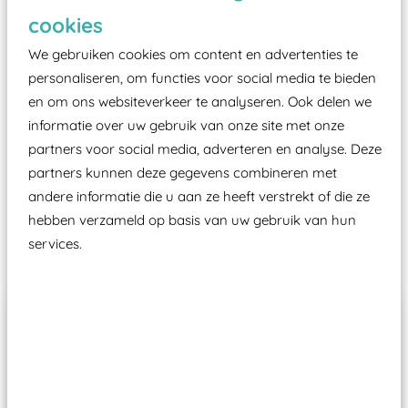
Elk speeltoestel in de openbare ruimte voorzien
cookies
moet zijn van een typekeuring, -plaatje en
We gebruiken cookies om content en advertenties te
certificering, uitgegeven door een Nederlands
personaliseren, om functies voor social media te bieden
aangewezen keuringsinstantie?
en om ons websiteverkeer te analyseren. Ook delen we
informatie over uw gebruik van onze site met onze
Wij ook speeltoestellen kunnen laten keuren zodat
partners voor social media, adverteren en analyse. Deze
ze toch binnen het Warenwetbesluit Attractie- en
partners kunnen deze gegevens combineren met
Speeltoestellen vallen?
andere informatie die u aan ze heeft verstrekt of die ze
hebben verzameld op basis van uw gebruik van hun
Past er goed bij
services.