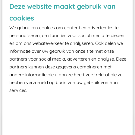
valondergrond onder speeltoestellen verplicht is
Deze website maakt gebruik van
zoals kunstgras, rubber tegels of boomschors?
cookies
Elk speeltoestel in de openbare ruimte voorzien
We gebruiken cookies om content en advertenties te
moet zijn van een typekeuring, -plaatje en
personaliseren, om functies voor social media te bieden
certificering, uitgegeven door een Nederlands
en om ons websiteverkeer te analyseren. Ook delen we
aangewezen keuringsinstantie?
informatie over uw gebruik van onze site met onze
Wij ook speeltoestellen kunnen laten keuren zodat
partners voor social media, adverteren en analyse. Deze
ze toch binnen het Warenwetbesluit Attractie- en
partners kunnen deze gegevens combineren met
Speeltoestellen vallen?
andere informatie die u aan ze heeft verstrekt of die ze
hebben verzameld op basis van uw gebruik van hun
services.
Past er goed bij