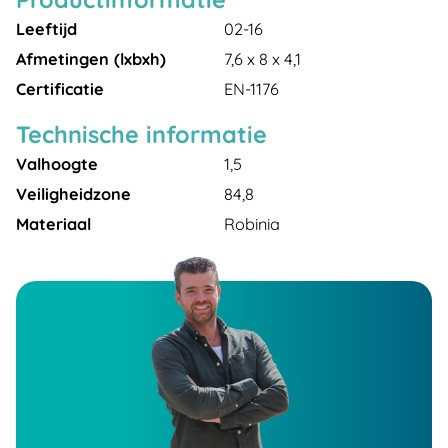
Leeftijd
02-16
Afmetingen (lxbxh)
7,6 x 8 x 4,1
Certificatie
EN-1176
Technische informatie
Valhoogte
1,5
Veiligheidzone
84,8
Materiaal
Robinia